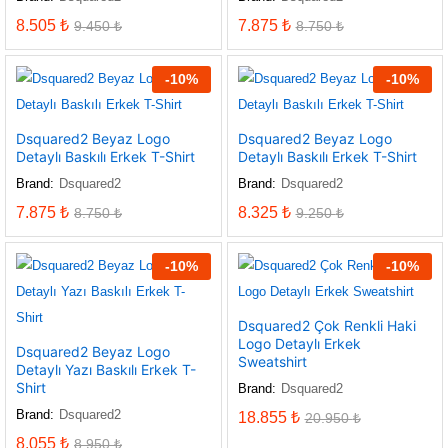
8.505
₺
7.875
₺
9.450
₺
8.750
₺
-
10
%
-
10
%
Dsquared2 Beyaz Logo
Dsquared2 Beyaz Logo
Detaylı Baskılı Erkek T-Shirt
Detaylı Baskılı Erkek T-Shirt
Brand:
Dsquared2
Brand:
Dsquared2
7.875
₺
8.325
₺
8.750
₺
9.250
₺
-
10
%
-
10
%
Dsquared2 Çok Renkli Haki
Logo Detaylı Erkek
Dsquared2 Beyaz Logo
Sweatshirt
Detaylı Yazı Baskılı Erkek T-
Shirt
Brand:
Dsquared2
Brand:
Dsquared2
18.855
₺
20.950
₺
8.055
₺
8.950
₺