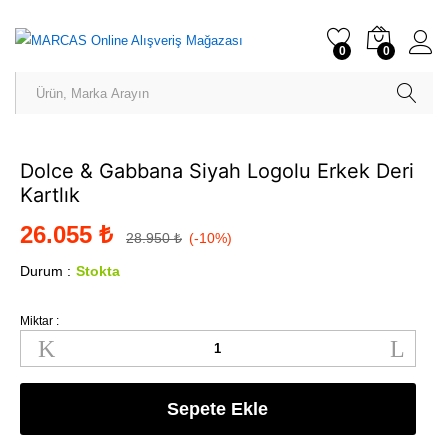
0
0
Dolce & Gabbana Siyah Logolu Erkek Deri
Kartlık
26.055
₺
28.950
₺
(-10%)
Durum :
Stokta
Miktar :
Sepete Ekle