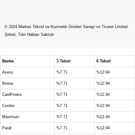
© 2024 Markas Tekstil ve Kozmetik Ürünleri Sanayi ve Ticaret Limited
Şirketi, Tüm Hakları Saklıdır
Banka
3 Taksit
6 Taksit
Axess
%7.71
%12.94
Bonus
%7.71
%12.94
CardFinans
%7.71
%12.94
Combo
%7.71
%12.94
Maximum
%7.71
%12.94
Paraf
%7.71
%12.94