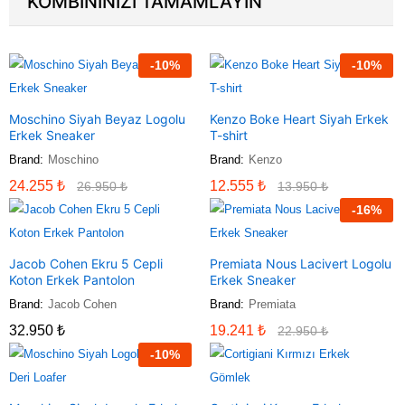
KOMBİNİNİZİ TAMAMLAYIN
-
10
%
-
10
%
Moschino Siyah Beyaz Logolu
Kenzo Boke Heart Siyah Erkek
Erkek Sneaker
T-shirt
Brand:
Moschino
Brand:
Kenzo
24.255
₺
12.555
₺
26.950
₺
13.950
₺
-
16
%
Jacob Cohen Ekru 5 Cepli
Premiata Nous Lacivert Logolu
Koton Erkek Pantolon
Erkek Sneaker
Brand:
Jacob Cohen
Brand:
Premiata
32.950
₺
19.241
₺
22.950
₺
-
10
%