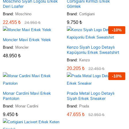
Moschino Siyah Logolu Erkek
Cortigiani Kırmızı Erkek
Deri Loafer
Gömlek
Brand:
Moschino
Brand:
Cortigiani
22.455
₺
9.750
₺
24.950
₺
-
10
%
Moncler Mavi Erkek Yelek
Kenzo Siyah Logo Detaylı
Brand:
Moncler
Kapüşonlu Erkek Sweatshirt
48.950
₺
Brand:
Kenzo
20.205
₺
22.450
₺
-
10
%
Monar Cardini Mavi Erkek
Prada Metal Logo Detaylı
Pantolon
Siyah Erkek Sneaker
Brand:
Monar Cardini
Brand:
Prada
9.450
₺
47.655
₺
52.950
₺